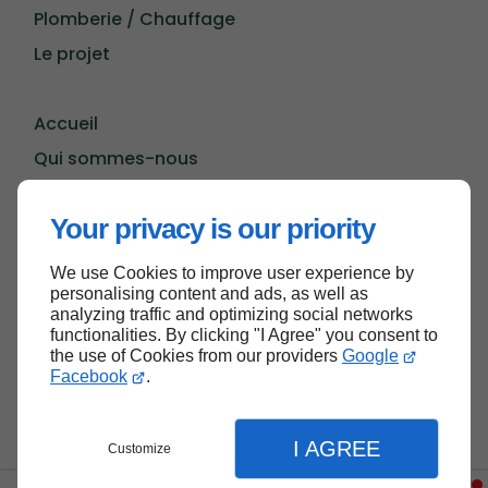
Plomberie / Chauffage
Le projet
Accueil
Qui sommes-nous
Professionnel
Your privacy is our priority
Nos réalisations
Plan du site
We use Cookies to improve user experience by
personalising content and ads, as well as
analyzing traffic and optimizing social networks
functionalities. By clicking "I Agree" you consent to
HAUT DE PAGE
the use of Cookies from our providers
Google
Facebook
.
I AGREE
Customize